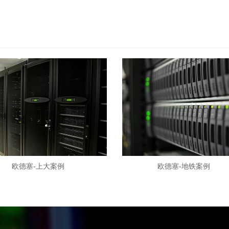
欧德塞-上大案例
欧德塞-地铁案例