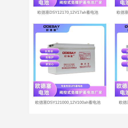
欧德塞DSY12170,12V17ah蓄电池
欧德塞D
欧德塞DSY121000,12V100ah蓄电池
欧德塞