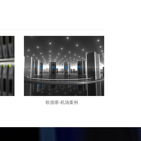
欧德塞-机场案例