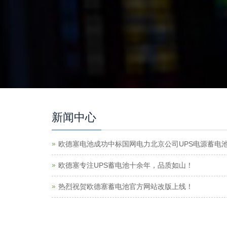
新闻中心
欧德塞电池成功中标国网电力北京公司UPS电源蓄电
欧德塞专注UPS蓄电池十余年，品质如山！
热烈祝贺欧德塞蓄电池官方网站改版上线！